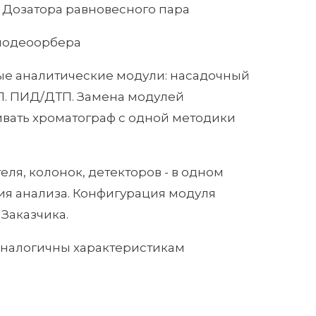
+ Дозатора равновесного пара
модеоорбера
ые аналитические модули: насадочный
П. ПИД/ДТП. Замена модулей
ивать хроматограф с одной методики
ля, колонок, детекторов - в одном
я анализа. Конфигурация модуля
Заказчика.
аналогичны характеристикам