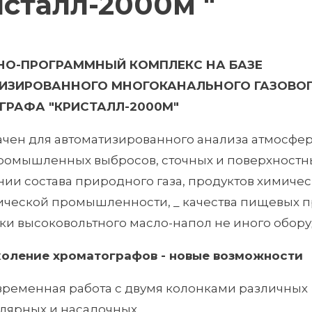
сталл-2000м "
НО-ПРОГРАММНЫЙ КОМПЛЕКС НА БАЗЕ
ИЗИРОВАННОГО МНОГОКАНАЛЬНОГО ГАЗОВО
ГРАФА "КРИСТАЛЛ-2000М"
чен для автоматизированного анализа атмосфе
промышленных выбросов, сточных и поверхностны
ии состава природного газа, продуктов химичес
ческой промышленности, _ качества пищевых п
ки высоковольтного масло-напол не иного обору
коление
хроматографов
-
новые
возможности
ременная работа с двумя колонками различных 
лярных и насадочных