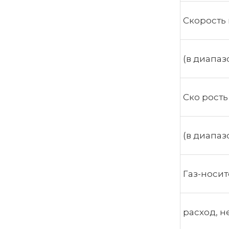
Скорость
(в диапазо
Ско рость
(в диапазо
Газ-носит
расход, н