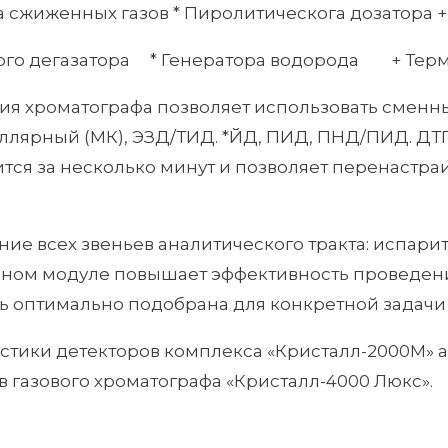
а сжиженных газов * Пиролитическога дозатора 
ого дегазатора * Генератора водорода + Тер
ия хроматографа позволяет использовать сменн
иллярный (МК), ЭЗД/ТИД. *ЙД, ПИД, ПНД/ПИД. ДТ
тся за несколько минут и позволяет перенастра
ие всех звеньев аналитического тракта: испарите
ном модуле повышает эффективность проведени
ь оптимально подобрана для конкретной задачи 
стики детекторов комплекса «Кристалл-2000М» 
в газового хроматографа «Кристалл-4000 Люкс».