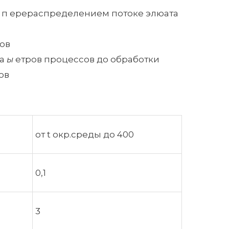
п ерераспределением потоке элюата
ов
ра
ы
етров процессов до обработки
ов
от t окр.среды до 400
0,1
3