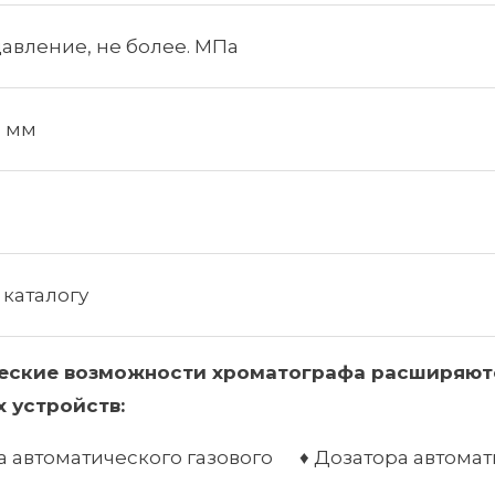
авление, не более. МПа
, мм
каталогу
еские
возможности
хроматографа
расширяют
х
устройств
:
а автоматического газового ♦ Дозатора автома