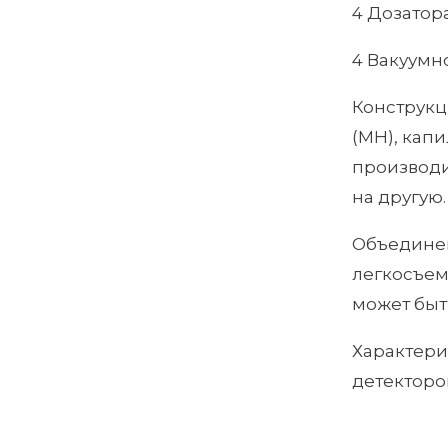
4 Дозатор
4 Вакуумн
Конструкц
(МН), кап
производи
на другую.
Объединен
легкосъем
может быт
Характери
детекторо