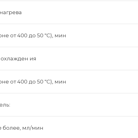
 нагрева
не от 400 до 50 "С), мин
 охлажден ия
не от 400 до 50 "С), мин
ель:
е более, мл/мин