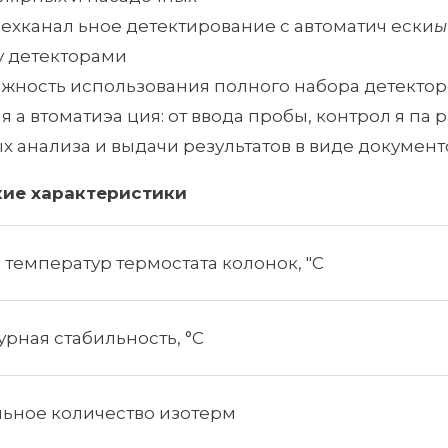
ехканал ьное детектирование с автоматич ески
ы
 детекторами
жность использования полного набора детектор
я а втоматиэа ция: от ввода пробы, контрол я па 
х анализа и выдачи результатов в виде документ
кие характеристики
температур термостата колонок, "С
рная стабильность, °С
ьное количество изотерм