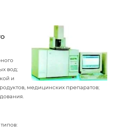
ГО
рного
х вод;
кой и
родуктов, медицинских препаратов;
дования.
типов: