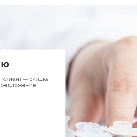
ию
й клиент — скидка
 предложение