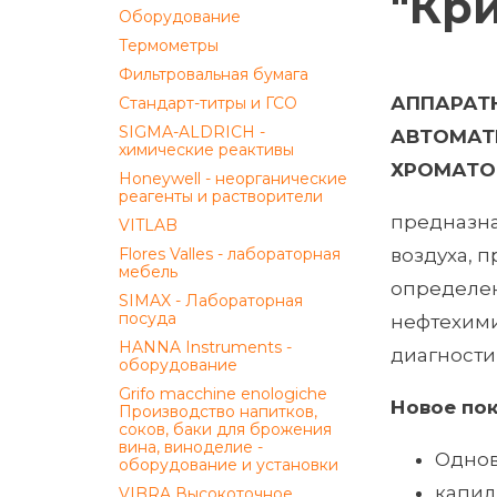
"Кри
Оборудование
Термометры
Фильтровальная бумага
АППАРАТ
Стандарт-титры и ГСО
SIGMA-ALDRICH -
АВТОМАТ
химические реактивы
ХРОМАТО
Honeywell - неорганические
реагенты и растворители
предназна
VITLAB
Flores Valles - лабораторная
воздуха, 
мебель
определен
SIMAX - Лабораторная
посуда
нефтехими
HANNA Instruments -
диагности
оборудование
Grifo macchine enologiche
Новое
по
Производство напитков,
соков, баки для брожения
вина, виноделие -
Однов
оборудование и установки
капил
VIBRA Высокоточное