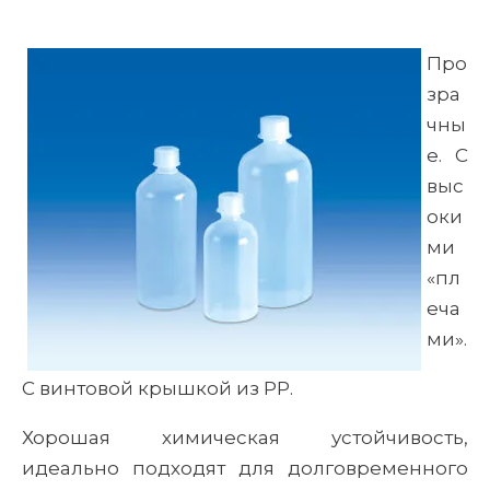
Про
зра
чны
е. С
выс
оки
ми
«пл
еча
ми».
С винтовой крышкой из РР.
Хорошая химическая устойчивость,
идеально подходят для долговременного