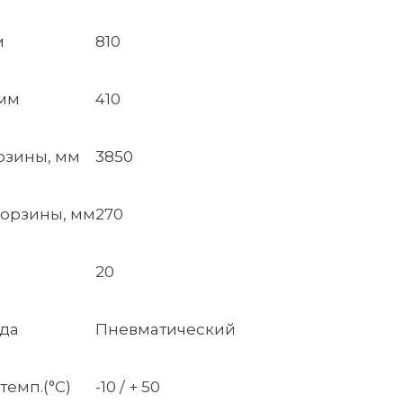
м
810
 мм
410
рзины, мм
3850
орзины, мм
270
20
да
Пневматический
темп.(°C)
-10 / + 50