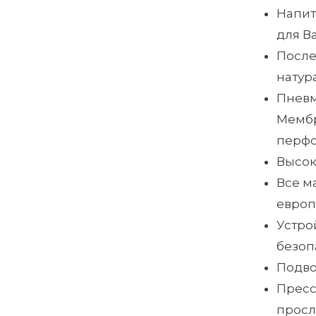
Напит
для В
После
натур
Пневм
Мембр
перфо
Высок
Все м
европ
Устро
безоп
Подво
Пресс
просл