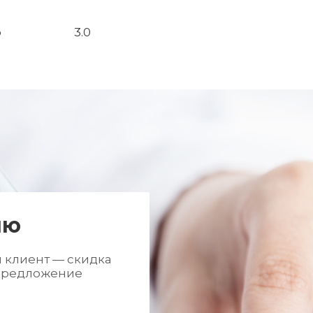
р
3.0
ию
й клиент — скидка
 предложение