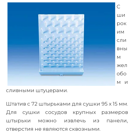
С
ши
рок
им
сли
вны
м
жел
обо
м и
сливными штуцерами.
Штатив с 72 штырьками для сушки 95 х 15 мм.
Для сушки сосудов крупных размеров
штырьки можно извлечь из панели,
отверстия не являются сквозными.